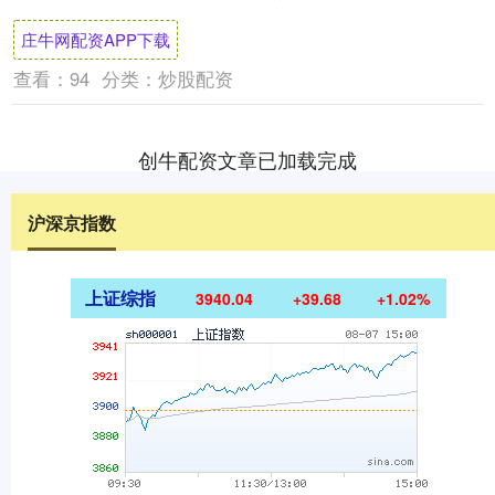
或日本的工厂，而是位于山东滕州的山东大
庄牛网配资APP下载
汉智能科....
查看：
94
分类：
炒股配资
创牛配资文章已加载完成
沪深京指数
上证综指
3940.04
+39.68
+1.02%