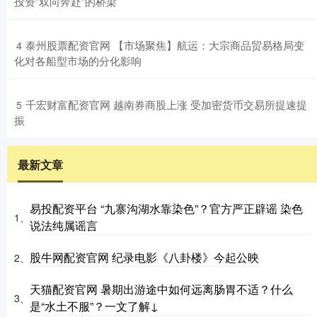
投资“双向奔赴”的桥梁
​泰州股票配资官网 【市场聚焦】航运：大宗商品贸易格局变
4
化对各船型市场的分化影响
​千宏财富配资官网 越南券商股上涨 受加密货币交易所提速提
5
振
最新文章
易投配资平台 “九寨沟湖水靠染色”？官方严正辟谣 染色
1、
说法纯属谣言
股牛网配资官网 纪录电影《八卦楼》今起公映
2、
天猫配资官网 暑期出游途中如何远离肠胃不适？什么
3、
是“水土不服”？一文了解↓