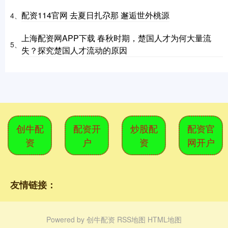
配资114官网 去夏日扎尕那 邂逅世外桃源
4、
上海配资网APP下载 春秋时期，楚国人才为何大量流
5、
失？探究楚国人才流动的原因
创牛配
配资开
炒股配
配资官
资
户
资
网开户
友情链接：
Powered by
创牛配资
RSS地图
HTML地图