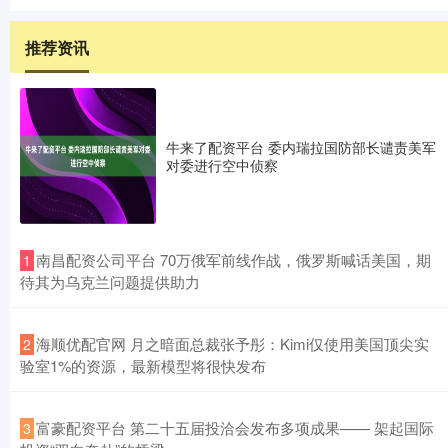
推荐资讯
牛来了配资平台 委内瑞拉国防部长谴责美军
对委进行空中侦察
​南昌配资公司平台 70万俄军前线作战，俄罗斯喊话美国，期
1
待其为乌克兰问题提供助力
​海顺优配官网 月之暗面总裁张予彤：Kimi仅使用美国顶尖实
2
验室1%的资源，最新模型将很快发布
​富豪配资平台 第二十五届投洽会发布多项成果—— 架起国际
3