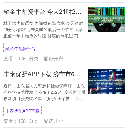
融金牛配资平台 今天21时29分，张家口正式迎来！_时节_天气_枯草
林下水声喧语笑 岩间树色隐房栊 今天21时
29分 我们将迎来夏季的最后一个节气 大暑
正值一年中最热的时段 翻滚的热浪里 荷花
怒放、蜻蜓飞舞 日光如浓浆流淌 丰....
融金牛配资平台
查看：
106
分类：
配资开户
丰泰优配APP下载 济宁市6项目入选省级博士后创新项目_发展_科学技术厅_人才
近日，山东省人力资源和社会保障厅、山东
省科学技术厅发文公布了2025年度省博士后
创新项目获资助名单，济宁市6个博士后研
究项目入选自然科学领域资助项目，其中一
丰泰优配APP下载
等资....
查看：
158
分类：
配资开户