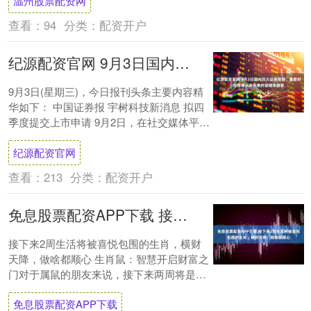
温州股票配资网
查看：
94
分类：
配资开户
纪源配资官网 9月3日国内四大证券报纸、重要财经媒体头版头条内容精华摘要
9月3日(星期三)，今日报刊头条主要内容精
华如下： 中国证券报 宇树科技新消息 拟四
季度提交上市申请 9月2日，在社交媒体平台
认证的宇树科技账号“Unitree....
纪源配资官网
查看：
213
分类：
配资开户
免息股票配资APP下载 接下来2周生活将被喜悦包围的生肖，横财天降，做啥都顺心
接下来2周生活将被喜悦包围的生肖，横财
天降，做啥都顺心 生肖鼠：智慧开启财富之
门对于属鼠的朋友来说，接下来两周将是展
现个人才华、抓住机会的好时机。这段时间
免息股票配资APP下载
里，你....