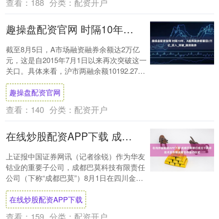
查看：
188
分类：
配资开户
趣操盘配资官网 时隔10年，A股两融余额重回2万亿_买入_突破_融资融券
截至8月5日，A市场融资融券余额达2万亿
元，这是自2015年7月1日以来再次突破这一
关口。具体来看，沪市两融余额10192.27亿
元，深市两融余额9748.10....
趣操盘配资官网
查看：
140
分类：
配资开户
在线炒股配资APP下载 成都巴莫举行成立十周年技术发布暨战略合作签约仪式
上证报中国证券网讯（记者徐锐）作为华友
钴业的重要子公司，成都巴莫科技有限责任
公司（下称“成都巴莫”）8月1日在四川金堂
经开区举行了成立十周年技术发布暨战略合
在线炒股配资APP下载
作签....
查看：
159
分类：
配资开户