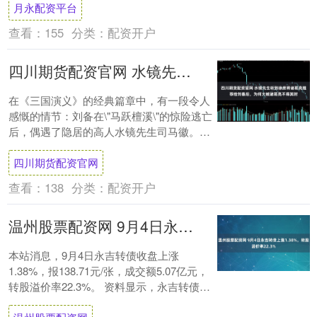
月永配资平台
查看：
155
分类：
配资开户
四川期货配资官网 水镜先生听到徐庶将诸葛亮推荐给刘备后，为何大喊诸葛亮不得其时
在《三国演义》的经典篇章中，有一段令人
感慨的情节：刘备在\"马跃檀溪\"的惊险逃亡
后，偶遇了隐居的高人水镜先生司马徽。这
次相遇成为刘备命运的重要转折点。不久之
四川期货配资官网
后....
查看：
138
分类：
配资开户
温州股票配资网 9月4日永吉转债上涨1.38%，转股溢价率22.3%
本站消息，9月4日永吉转债收盘上涨
1.38%，报138.71元/张，成交额5.07亿元，
转股溢价率22.3%。 资料显示，永吉转债信
用级别为“AA-”，债券期限....