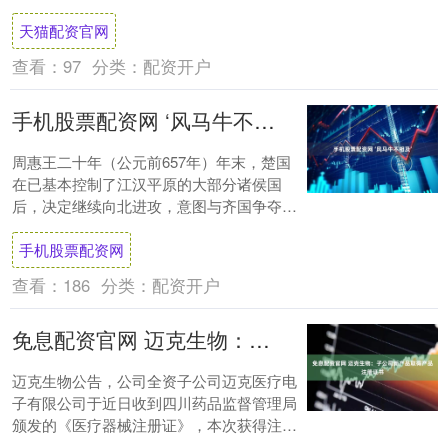
来说，旅途中最大的不确定因素并非交通是
天猫配资官网
否拥....
查看：
97
分类：
配资开户
手机股票配资网 ‘风马牛不相及’
周惠王二十年（公元前657年）年末，楚国
在已基本控制了江汉平原的大部分诸侯国
后，决定继续向北进攻，意图与齐国争夺霸
主地位并扩大在中原地区的影响力和控制
手机股票配资网
力。于是，....
查看：
186
分类：
配资开户
免息配资官网 迈克生物：子公司新产品取得产品注册证书
迈克生物公告，公司全资子公司迈克医疗电
子有限公司于近日收到四川药品监督管理局
颁发的《医疗器械注册证》，本次获得注册
证的是公司血球平台的新仪器产品全自动细