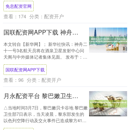
免息配资官网
胞形态学....
查看：
174
分类：
配资开户
国联配资网APP下载 神舟二十一号3名航天员将在酒泉卫星发射中心问天阁与中外媒体记者集体见面
本文转自【新华网】； 新华社快讯：神舟二
十一号3名航天员将在酒泉卫星发射中心问
天阁与中外媒体记者集体见面。 发布于：北
京市....
国联配资网APP下载
查看：
96
分类：
配资开户
月永配资平台 黎巴嫩卫生部：以军空降黎东部行动已致41人死亡
△当地时间3月7日，黎巴嫩贝卡谷地 黎巴嫩
卫生部7日表示，当天凌晨，黎东部发生的
以色列空降行动及交火事件已造成黎方41人
死亡、40人受伤。 据悉，当天凌晨，4架....