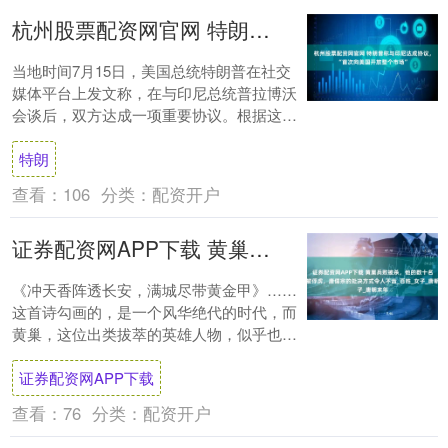
杭州股票配资网官网 特朗普称与印尼达成协议，“首次向美国开放整个市场”
当地时间7月15日，美国总统特朗普在社交
媒体平台上发文称，在与印尼总统普拉博沃
会谈后，双方达成一项重要协议。根据这
项“具有里程碑意义的协议”，印尼“首次向美
特朗
国开....
查看：
106
分类：
配资开户
证券配资网APP下载 黄巢兵败被杀，他的数十名姬妾被俘虏，唐僖宗的处决方式令人不齿_百姓_女子_唐朝末年
《冲天香阵透长安，满城尽带黄金甲》……
这首诗勾画的，是一个风华绝代的时代，而
黄巢，这位出类拔萃的英雄人物，似乎也从
未真正得到这个时代应有的尊重。年仅五
证券配资网APP下载
岁，黄巢便....
查看：
76
分类：
配资开户