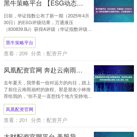
黑牛策略平台 【ESG动态】万通液压（830839.BJ）获华证指数ESG最新评级A，行业排名第70
日前，华证指数公布了新一期（2025年4月
30日）的ESG评级结果，万通液压
（830839.BJ）获得A评级（华证指数评级为
C起至AAA九档，C为最低档，AAA....
黑牛策略平台
查看：
209
分类：
配资开户
凤凰配资官网 奔赴云南雨崩冰湖，徒步雪山秘境，欣赏澄澈的高山湖泊_扎西_湖水_小时
去年夏天，我带着一份对远方的向往，踏上
了前往云南雨崩村的旅程。那是朋友小林推
荐给我的，“你不是一直想找个地方安静地走
一走吗？那就去雨崩吧。”他说话时眼神里闪
凤凰配资官网
着光....
查看：
201
分类：
配资开户
大财配资官网平台 美股异动 | 黄金板块大幅走低 金田(GFI.US)跌近5%