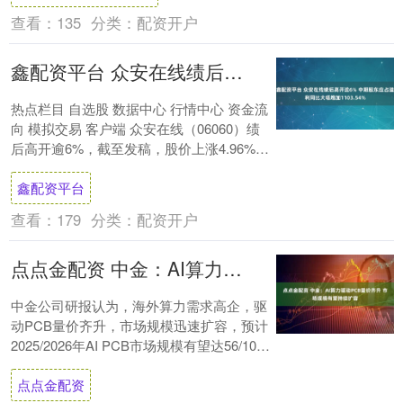
查看：
135
分类：
配资开户
鑫配资平台 众安在线绩后高开逾6% 中期股东应占溢利同比大幅增加1103.54%
热点栏目 自选股 数据中心 行情中心 资金流
向 模拟交易 客户端 众安在线（06060）绩
后高开逾6%，截至发稿，股价上涨4.96%，
现报19.70港元，成交额....
鑫配资平台
查看：
179
分类：
配资开户
点点金配资 中金：AI算力驱动PCB量价齐升 市场规模有望持续扩容
中金公司研报认为，海外算力需求高企，驱
动PCB量价齐升，市场规模迅速扩容，预计
2025/2026年AI PCB市场规模有望达56/100
亿美元。尽管国内PCB厂....
点点金配资