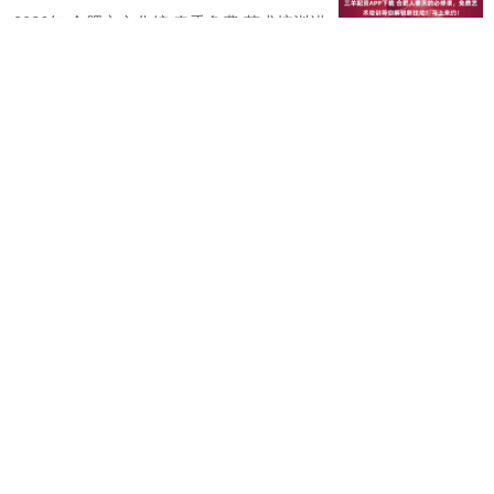
2026年 合肥市文化馆 春季免费 艺术培训进
基层 报名啦 向美而行，艺路繁花，马上有
约！ 恰逢春日 开启一场完美的艺术蜕变！
携手奔赴诗与热爱的旅程！ 展开剩....
三羊配资APP下载
查看：
142
分类：
配资开户
沪深京指数
上证综指
3940.04
+39.68
+1.02%