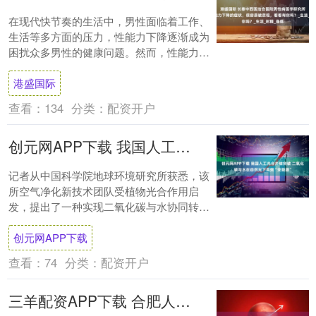
在现代快节奏的生活中，男性面临着工作、
生活等多方面的压力，性能力下降逐渐成为
困扰众多男性的健康问题。然而，性能力下
降的一些症状很容易被忽视，等到问题严重
港盛国际
时才引起....
查看：
134
分类：
配资开户
创元网APP下载 我国人工光合关键突破 二氧化碳与水在自然光下高效“变能源”
记者从中国科学院地球环境研究所获悉，该
所空气净化新技术团队受植物光合作用启
发，提出了一种实现二氧化碳与水协同转化
的通用策略。相关成果1月31日在国际学术
创元网APP下载
期刊《自....
查看：
74
分类：
配资开户
三羊配资APP下载 合肥人春天的必修课，免费艺术培训等你解锁新技能！马上来约！