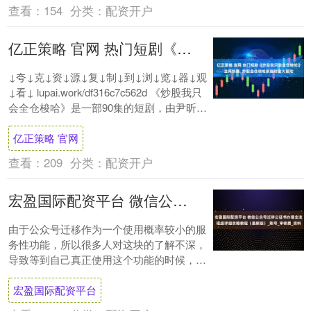
查看：
154
分类：
配资开户
亿正策略 官网 热门短剧《炒股我只会全仓梭哈》全网热播, 炒股全仓梭哈家庭财富大冒险
↓夸↓克↓资↓源↓复↓制↓到↓浏↓览↓器↓观
↓看↓ lupai.work/df316c7c562d 《炒股我只
会全仓梭哈》是一部90集的短剧，由尹昕、
安娜和吕萌....
亿正策略 官网
查看：
209
分类：
配资开户
宏盈国际配资平台 微信公众号迁移公证书办理全流程超详细攻略教程（最新版）_账号_审核费_资料
由于公众号迁移作为一个使用概率较小的服
务性功能，所以很多人对这块的了解不深，
导致等到自己真正使用这个功能的时候，两
眼一抹黑，完全不知道从哪里入手。 而且我
宏盈国际配资平台
看市场....