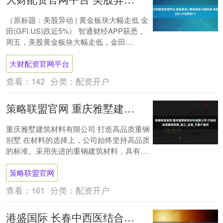
（原标题：美股异动 | 黄金板块大幅走低 金
田(GFI.US)跌近5%） 智通财经APP获悉，
周五，美股黄金板块大幅走低，金田
(GFI.US)跌近5%，哈莫尼黄....
大财配资官网平台
查看：
142
分类：
配资开户
策略联盟官网 重庆雅墅建筑材料有限公司 打造高品质重钢别墅_施工_标准_为客户提供
重庆雅墅建筑材料有限公司 打造高品质重钢
别墅 在材料的选择上，公司始终坚持高品质
的标准。采用先进的重钢建筑材料，具有强
度高、重量轻、抗震性能好、环保节能等诸
策略联盟官网
多优....
查看：
161
分类：
配资开户
港盛国际 长春中西医结合医院男性病医学研究所讲解：性能力下降的症状，很容易被忽视，看看有你吗？_生活_射精_身体