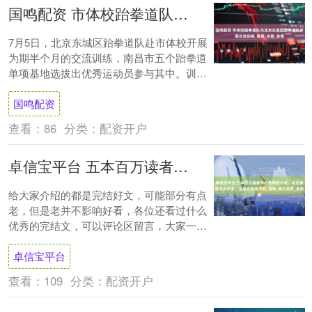
国鸣配资 市体校跆拳道队与北京东城区跆拳道队开展交流训练_南昌_京昌_体育
7月5日，北京东城区跆拳道队赴市体校开展
为期半个月的交流训练，南昌市五个跆拳道
单项基地选拔出优秀运动员参与其中。训练
场上，男女运动员两两分组进行实战切磋，
国鸣配资
展现精....
查看：
86
分类：
配资开户
卓信宝平台 五本百万读者良心推荐的小说，设定新颖亮点多多，没看过别喊书荒_雷特_奇幻世界_家族
给大家介绍的都是完结好文，可能部分有点
老，但是老并不影响好看，各位还看过什么
优秀的完结文，可以评论区留言，大家一起
欣赏，谢谢！ 第一本《奇幻家族模拟器》
卓信宝平台
作者：....
查看：
109
分类：
配资开户