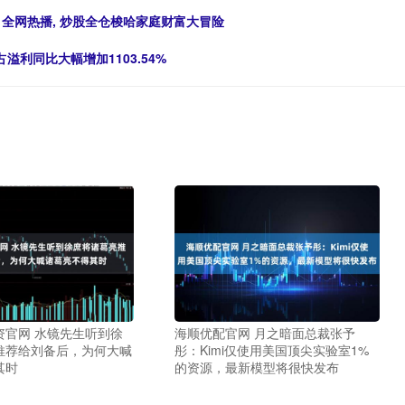
》全网热播, 炒股全仓梭哈家庭财富大冒险
溢利同比大幅增加1103.54%
资官网 水镜先生听到徐
海顺优配官网 月之暗面总裁张予
推荐给刘备后，为何大喊
彤：Kimi仅使用美国顶尖实验室1%
其时
的资源，最新模型将很快发布