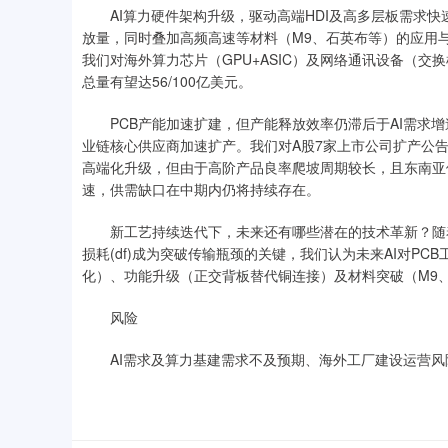
AI算力硬件架构升级，驱动高端HDI及高多层板需求快速
放量，同时叠加高频高速等材料（M9、石英布等）的应用
我们对海外算力芯片（GPU+ASIC）及网络通讯设备（交换机
总量有望达56/100亿美元。
PCB产能加速扩建，但产能释放效率仍滞后于AI需求增速
业链核心供应商加速扩产。我们对A股7家上市公司扩产公告
高端化升级，但由于高阶产品良率爬坡周期较长，且东南亚
速，供需缺口在中期内仍将持续存在。
新工艺持续迭代下，未来还有哪些潜在的技术革新？随着A
损耗(df)成为突破传输瓶颈的关键，我们认为未来AI对P
化）、功能升级（正交背板替代铜连接）及材料突破（M9、
风险
AI需求及算力基建需求不及预期、海外工厂建设运营风