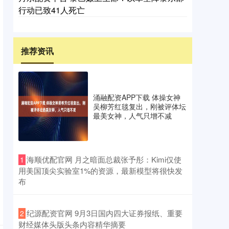
行动已致41人死亡
推荐资讯
涌融配资APP下载 体操女神
吴柳芳红毯复出，刚被评体坛
最美女神，人气只增不减
​海顺优配官网 月之暗面总裁张予彤：Kimi仅使
1
用美国顶尖实验室1%的资源，最新模型将很快发
布
​纪源配资官网 9月3日国内四大证券报纸、重要
2
财经媒体头版头条内容精华摘要