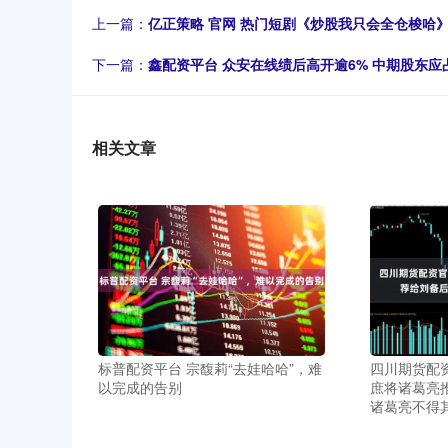
上一篇：
亿正策略 官网 热门短剧《炒股我只会全仓梭哈
下一篇：
鑫配资平台 众安在线绩后高开逾6% 中期股东应占
相关文章
标普配资平台 宗馥莉“去娃哈哈”，难
四川期货配
以完成的告别
庶将诸葛亮
诸葛亮不得