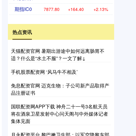
期指IC0
7877.80
+164.40
+2.13%
热点资讯
天猫配资官网 暑期出游途中如何远离肠胃不
适？什么是“水土不服”？一文了解↓
手机股票配资网 ‘风马牛不相及’
免息配资官网 迈克生物：子公司新产品取得产
品注册证书
国联配资网APP下载 神舟二十一号3名航天员
将在酒泉卫星发射中心问天阁与中外媒体记者
集体见面
月永配资平台 黎巴嫩卫生部：以军空降黎东部