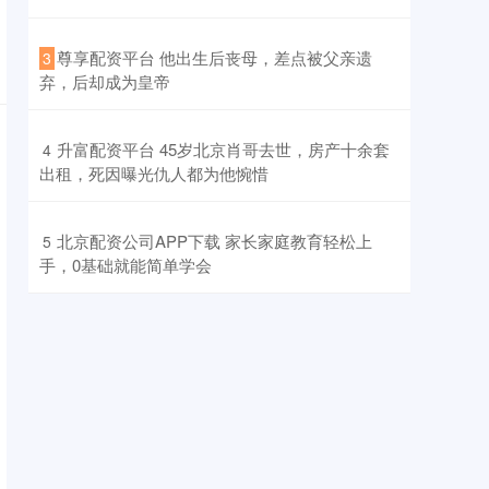
​尊享配资平台 他出生后丧母，差点被父亲遗
3
弃，后却成为皇帝
​升富配资平台 45岁北京肖哥去世，房产十余套
4
出租，死因曝光仇人都为他惋惜
​北京配资公司APP下载 家长家庭教育轻松上
5
手，0基础就能简单学会