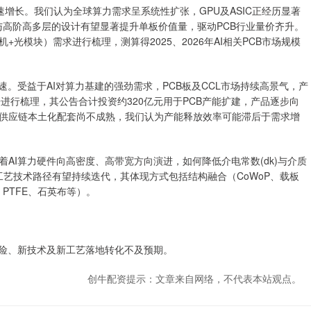
增长。我们认为全球算力需求呈系统性扩张，GPU及ASIC正经历显著
与高阶高多层的设计有望显著提升单板价值量，驱动PCB行业量价齐升。
+光模块）需求进行梳理，测算得2025、2026年AI相关PCB市场规模
。受益于AI对算力基建的强劲需求，PCB板及CCL市场持续高景气，产
进行梳理，其公告合计投资约320亿元用于PCB产能扩建，产品逐步向
供应链本土化配套尚不成熟，我们认为产能释放效率可能滞后于需求增
I算力硬件向高密度、高带宽方向演进，如何降低介电常数(dk)与介质
CB工艺技术路径有望持续迭代，其体现方式包括结构融合（CoWoP、载板
PTFE、石英布等）。
险、新技术及新工艺落地转化不及预期。
创牛配资提示：文章来自网络，不代表本站观点。