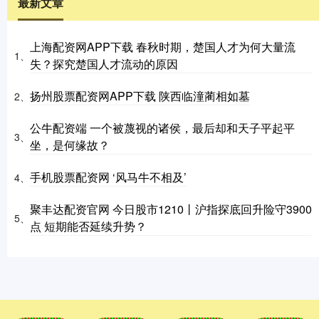
最新文章
上海配资网APP下载 春秋时期，楚国人才为何大量流
1、
失？探究楚国人才流动的原因
扬州股票配资网APP下载 陕西临潼蔺相如墓
2、
公牛配资端 一个被蔑视的诸侯，最后却和天子平起平
3、
坐，是何缘故？
手机股票配资网 ‘风马牛不相及’
4、
聚丰达配资官网 今日股市1210丨沪指探底回升险守3900
5、
点 短期能否延续升势？