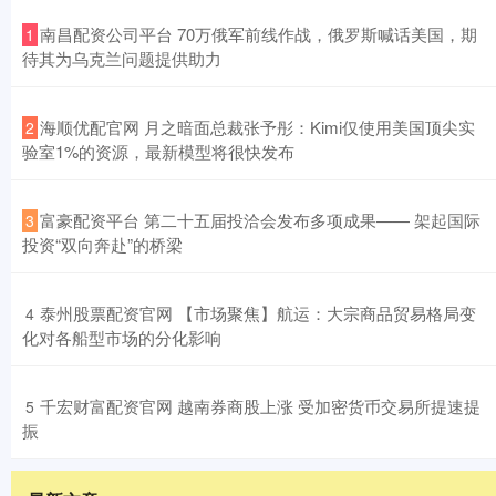
​南昌配资公司平台 70万俄军前线作战，俄罗斯喊话美国，期
1
待其为乌克兰问题提供助力
​海顺优配官网 月之暗面总裁张予彤：Kimi仅使用美国顶尖实
2
验室1%的资源，最新模型将很快发布
​富豪配资平台 第二十五届投洽会发布多项成果—— 架起国际
3
投资“双向奔赴”的桥梁
​泰州股票配资官网 【市场聚焦】航运：大宗商品贸易格局变
4
化对各船型市场的分化影响
​千宏财富配资官网 越南券商股上涨 受加密货币交易所提速提
5
振