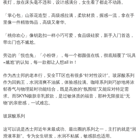
夜灯，放在床头毫不违和，设计感满分，女生看了都走不动路。
「掌心包」山茶花造型，高级感拉满，柔软材质，握感一流，拿在手
里像一件精致饰品，高级又奢华。
「桃你欢心」像钥匙扣一样小巧可爱，食品级硅胶，新手入门首选，
带出门也不尴尬。
旁边的「悦也兔」「小粉饼」，每一个都颜值在线，彻底颠覆了“玩具
=尴尬”的认知，每一款都让人想all in！
作为杰士邦的老本行，安全TT区也有很多“针对性设计”。玻尿酸系列
作为回购王，水润清爽不油腻，体验感拉满。咖啡系列则巧妙地将浓
郁香气与物理延时功能结合，既是高效的“氛围组”又能应对特定需
求。而SKYN极肤非乳胶款，是过敏体质的福音，那种无限接近“无
物”的亲密感，一试难忘。
玻尿酸系列
这可以说是杰士邦近年来最成功、最出圈的系列之一，主打的就是“润
滑液革新”。专为女生研发，水润不粘腻，敏感肌也适用。