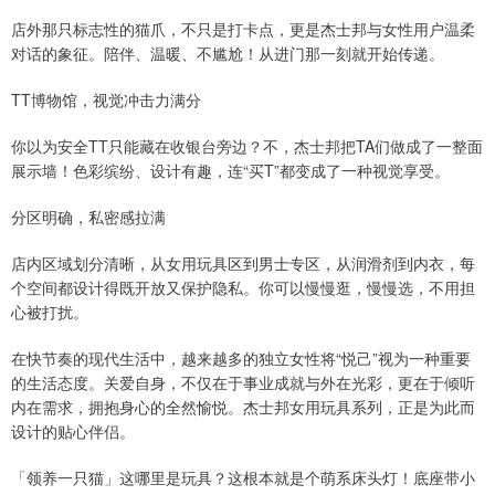
店外那只标志性的猫爪，不只是打卡点，更是杰士邦与女性用户温柔
对话的象征。陪伴、温暖、不尴尬！从进门那一刻就开始传递。
TT博物馆，视觉冲击力满分
你以为安全TT只能藏在收银台旁边？不，杰士邦把TA们做成了一整面
展示墙！色彩缤纷、设计有趣，连“买T”都变成了一种视觉享受。
分区明确，私密感拉满
店内区域划分清晰，从女用玩具区到男士专区，从润滑剂到内衣，每
个空间都设计得既开放又保护隐私。你可以慢慢逛，慢慢选，不用担
心被打扰。
在快节奏的现代生活中，越来越多的独立女性将“悦己”视为一种重要
的生活态度。关爱自身，不仅在于事业成就与外在光彩，更在于倾听
内在需求，拥抱身心的全然愉悦。杰士邦女用玩具系列，正是为此而
设计的贴心伴侣。
「领养一只猫」这哪里是玩具？这根本就是个萌系床头灯！底座带小