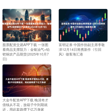
股票配资交易APP下载 一张图
富明证券 中国作协副主席李敬
看商品支撑阻力：金银油气+铂
泽12月14日将携新作《引回
钯铜农产品期货(2025年10月7
风》做客海汇港
日)
大金牛配资APP下载 晚清奇才
借钱从不花，放箱子中到期就
还，用此套路攒下亿万身家