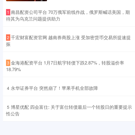
​南昌配资公司平台 70万俄军前线作战，俄罗斯喊话美国，期
1
待其为乌克兰问题提供助力
​千宏财富配资官网 越南券商股上涨 受加密货币交易所提速提
2
振
​金海港配资平台 1月7日航宇转债下跌2.87%，转股溢价率
3
18.79%
​永华证券平台 突然崩了！苹果手机全部故障
4
​博星优配 四会富仕: 关于富仕转债最后一个转股日的重要提示
5
性公告