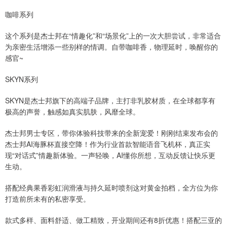
咖啡系列
这个系列是杰士邦在“情趣化”和“场景化”上的一次大胆尝试，非常适合
为亲密生活增添一些别样的情调。自带咖啡香，物理延时，唤醒你的
感官~
SKYN系列
SKYN是杰士邦旗下的高端子品牌，主打非乳胶材质，在全球都享有
极高的声誉，触感如真实肌肤，风靡全球。
杰士邦男士专区，带你体验科技带来的全新宠爱！刚刚结束发布会的
杰士邦AI海豚杯直接空降！作为行业首款智能语音飞机杯，真正实
现“对话式”情趣新体验。一声轻唤，AI懂你所想，互动反馈让快乐更
生动。
搭配经典果香彩虹润滑液与持久延时喷剂这对黄金拍档，全方位为你
打造前所未有的私密享受。
款式多样、面料舒适、做工精致，开业期间还有8折优惠！搭配三亚的