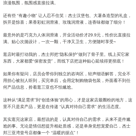
浪漫氛围，氛围感直接拉满。
还有些 “有趣小物” 让人忍不住笑：杰士汉堡包、大薯条造型的礼盒，
拆开是惊喜；果香彩虹润滑液、玫瑰润滑液，连香味都做了细分！
最意外的是巧克力人体润滑液，开业活动价才29.9元，性价比直接拉
满。贴心次抛设计，一次一颗，干净又卫生，方便随时享受~
逛店时最打动我的，杰士邦把“隐私保护”做到了骨子里。线上买它家
东西，大家都爱“保密发货”，而线下店把这种贴心延续得更彻底！
如果你有疑问，店员会带你到独立的咨询区，轻声细语解答，完全不
用担心被别人听到，买完单后，会用定制购物袋包装，外面看不到任
何产品信息，拎着逛三亚也不怕尴尬。
这种从“满足需求”到“创造体验”的用心，才是这家店最圈粉的地方，这
里不只是卖产品，更是在传递 “认真对待自己需求” 的生活态度。
其实逛完这家店，最想说的是，认真对待自己的需求，从来不是件尴
尬的事。无论是情侣想提升相处质感，还是单身党想宠爱自己，杰士
邦三亚湾壹号店都像一个 “温暖的据点”！