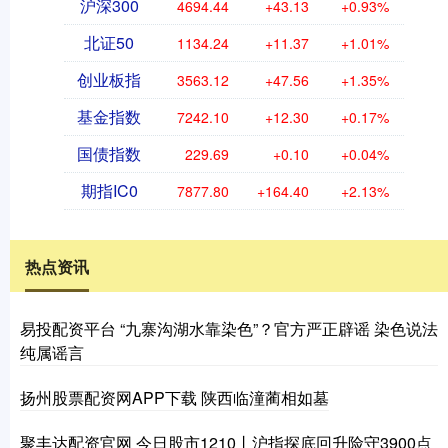
沪深300
4694.44
+43.13
+0.93%
北证50
1134.24
+11.37
+1.01%
创业板指
3563.12
+47.56
+1.35%
基金指数
7242.10
+12.30
+0.17%
国债指数
229.69
+0.10
+0.04%
期指IC0
7877.80
+164.40
+2.13%
热点资讯
易投配资平台 “九寨沟湖水靠染色”？官方严正辟谣 染色说法
纯属谣言
扬州股票配资网APP下载 陕西临潼蔺相如墓
聚丰达配资官网 今日股市1210丨沪指探底回升险守3900点