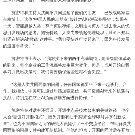
施密特和主持人沈向阳共同提起了他们的朋友——已故战略家基
辛格博士。这位“中国人民的老朋友”曾针对AI狂潮敲响警钟：如果有
一天，智能超越人类，尊严何以存续，文明走向何方？逝去老人的忧
思引发现场的思考。施密特说，人类尚未筑起伦理堤坝，甚至不知我
们还在解决AI“撒谎”这件事。“我们要快速行动起来了，因为科技发展
的速度非常快。”
施密特博士表示：“我对接下来的两年充满期待，随着智能体革命
的到来，每个企业的工作流都将发生巨大变化。但是，当AI开始自我
学习并做出决策时，我们需要确保这些过程不会失控。”
“这是人类共同面临的问题，任何国家都要坐下来一起谈判、合
作。我相信，中美可以通过对话加强互信，共同迎接AI带来的机遇与
挑战，特别是在防止AI负面影响方面进行协作。”
施密特在对话中还强调，开源生态是技术普惠的关键路径，他个
人会“更偏好开源模式”，因为开源有助于实现“全球即时共享创新成
果”，也为不同国家之间的研究人员提供了一个交流平台，帮助解决共
同面临的问题，并构建互信机制。但他也坦言，开源的同时需在开放