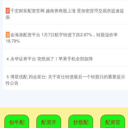
​千宏财富配资官网 越南券商股上涨 受加密货币交易所提速提
2
振
​金海港配资平台 1月7日航宇转债下跌2.87%，转股溢价率
3
18.79%
​永华证券平台 突然崩了！苹果手机全部故障
4
​博星优配 四会富仕: 关于富仕转债最后一个转股日的重要提示
5
性公告
创牛配
配资开
炒股配
配资官