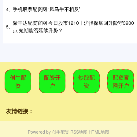
手机股票配资网 ‘风马牛不相及’
4、
聚丰达配资官网 今日股市1210丨沪指探底回升险守3900
5、
点 短期能否延续升势？
创牛配
配资开
炒股配
配资官
资
户
资
网开户
友情链接：
Powered by
创牛配资
RSS地图
HTML地图