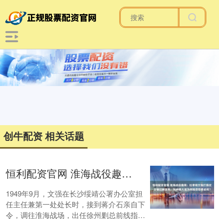
创牛配资 相关话题
恒利配资官网 淮海战役趣闻：杜聿明文强打假仗没骗过解放军，刘峙撒大谎为何能忽悠瘸老蒋？
1949年9月，文强在长沙绥靖公署办公室担
任主任兼第一处处长时，接到蒋介石亲自下
令，调往淮海战场，出任徐州剿总前线指挥