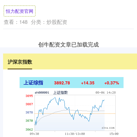
部的中将副参谋长（后期升为参谋长）。这
恒力配资官网
次调....
查看：
148
分类：
炒股配资
创牛配资文章已加载完成
沪深京指数
上证综指
3892.78
+14.35
+0.37%