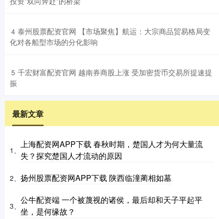
投资“双向奔赴”的桥梁
​泰州股票配资官网 【市场聚焦】航运：大宗商品贸易格局变
4
化对各船型市场的分化影响
​千宏财富配资官网 越南券商股上涨 受加密货币交易所提速提
5
振
最新文章
上海配资网APP下载 春秋时期，楚国人才为何大量流
1、
失？探究楚国人才流动的原因
扬州股票配资网APP下载 陕西临潼蔺相如墓
2、
公牛配资端 一个被蔑视的诸侯，最后却和天子平起平
3、
坐，是何缘故？