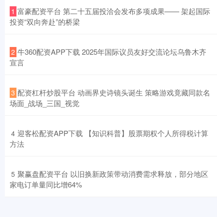
​富豪配资平台 第二十五届投洽会发布多项成果—— 架起国际
1
投资“双向奔赴”的桥梁
​牛360配资APP下载 2025年国际议员友好交流论坛乌鲁木齐
2
宣言
​配资杠杆炒股平台 动画界史诗镜头诞生 策略游戏竟藏同款名
3
场面_战场_三国_视觉
​迎客松配资APP下载 【知识科普】股票期权个人所得税计算
4
方法
​聚赢盘配资平台 以旧换新政策带动消费需求释放，部分地区
5
家电订单量同比增64%