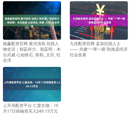
稳赢配资官网 黄河清风·丝路人
九倍配资官网 孟加拉国人士
物史话｜契苾何力、契苾明：本
—— 共建“一带一路”助推孟经济
出武威 心如铁石_铁勒_太宗_吐
社会发展
谷浑
上升浪配资平台 仁度生物：10
月17日获融资买入249.13万元