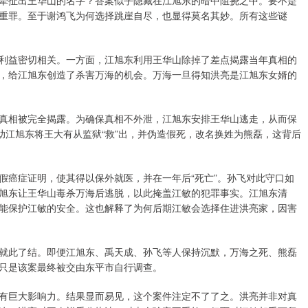
牵扯出王华山的名字？答案似乎隐藏在江旭东的暗中阻挠之中。要不是
重罪。至于谢鸿飞为何选择跳崖自尽，也显得莫名其妙。所有这些谜
利益密切相关。一方面，江旭东利用王华山除掉了差点揭露当年真相的
，给江旭东创造了杀害万海的机会。万海一旦得知洪亮是江旭东女婿的
真相被完全揭露。为确保真相不外泄，江旭东安排王华山逃走，从而保
助江旭东将王大有从监狱“救”出，并伪造假死，改名换姓为熊磊，这背后
假癌症证明，使其得以保外就医，并在一年后“死亡”。孙飞对此守口如
旭东让王华山毒杀万海后逃脱，以此掩盖江敏的犯罪事实。江旭东清
能保护江敏的安全。这也解释了为何后期江敏会选择住进洪亮家，因害
就此了结。即便江旭东、禹天成、孙飞等人保持沉默，万海之死、熊磊
只是该案最终被交由东平市自行调查。
有巨大影响力。结果显而易见，这个案件注定不了了之。洪亮并非对真