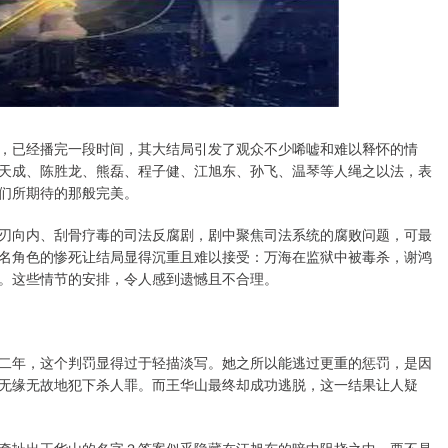
，已经播完一段时间，其大结局引发了观众不少唏嘘和难以释怀的情
天成、陈胜龙、熊磊、程子健、江旭东、孙飞、温琴等人绳之以法，表
们所期待的那般完美。
刃向内、刮骨疗毒的司法反腐剧，剧中聚焦司法系统的腐败问题，可最
名角色的惨死让结局显得沉重且难以接受：万海在监狱中被毒杀，谢鸿
。这些情节的安排，令人感到遗憾且不合理。
二年，这个判罚显得过于轻描淡写。她之所以能逃过更重的惩罚，是因
无缘无故地犯下杀人罪。而王华山最终却成功逃脱，这一结果让人疑