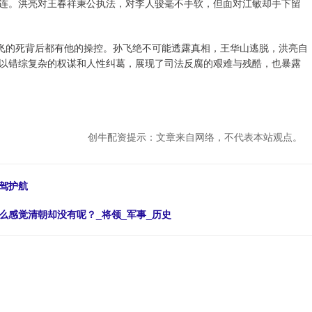
连。洪亮对王春祥秉公执法，对李人骏毫不手软，但面对江敏却手下留
鸿飞的死背后都有他的操控。孙飞绝不可能透露真相，王华山逃脱，洪亮自
以错综复杂的权谋和人性纠葛，展现了司法反腐的艰难与残酷，也暴露
创牛配资提示：文章来自网络，不代表本站观点。
驾护航
么感觉清朝却没有呢？_将领_军事_历史