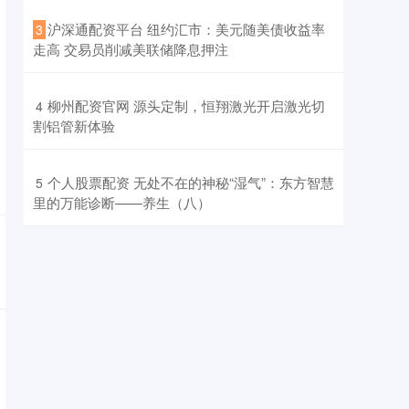
​沪深通配资平台 纽约汇市：美元随美债收益率
3
走高 交易员削减美联储降息押注
​柳州配资官网 源头定制，恒翔激光开启激光切
4
割铝管新体验
​个人股票配资 无处不在的神秘“湿气”：东方智慧
5
里的万能诊断——养生（八）