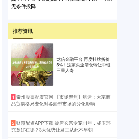
无条件投降
推荐资讯
龙信金融平台 再度挂牌折价
5%！这家央企清仓转让中银
三星人寿
​泰州股票配资官网 【市场聚焦】航运：大宗商
1
品贸易格局变化对各船型市场的分化影响
​财惠配资APP下载 被唐玄宗专宠11年，杨玉环
2
究竟好在哪？3大优势让君王从此不早朝