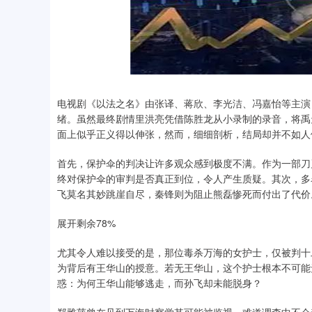
电视剧《以法之名》由张译、蒋欣、李光洁、冯嘉怡等主演
绪。虽然最终剧情里洪亮凭借陈胜龙从小录制的录音，将禹
面上似乎正义得以伸张，然而，细细剖析，结局却并不如人
首先，保护伞的判决让许多观众感到极度不满。作为一部刀
终对保护伞的审判是否真正到位，令人产生质疑。其次，多
飞莫名其妙跳崖自尽，秦锋则为阻止熊磊惨死而付出了代价
展开剩余78%
尤其令人难以接受的是，那位毒杀万海的女护士，仅被判十
为背后有王华山的授意。若无王华山，这个护士根本不可能
惑：为何王华山能够逃走，而孙飞却未能脱身？