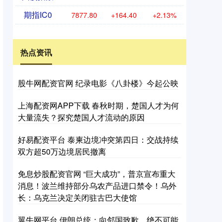
期指IC0
7877.80
+164.40
+2.13%
热点资讯
股牛网配资官网 纪录电影《八卦楼》今起公映
上海配资网APP下载 春秋时期，楚国人才为何
大量流失？探究楚国人才流动的原因
好易配资平台 泰柬边境冲突第四日：交战持续
双方超50万边境居民撤离
免息炒股配资官网 “巨大成功”，普京宣布重大
消息！波兰维持部分乌农产品进口禁令！乌外
长：乌克兰决定关闭驻古巴大使馆
翼牛网平台 伊朗总统：向邻国致歉，绝不可能