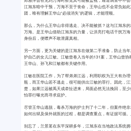
郑雅萍曾在见到万海时察觉其可能被监视，难道调查中不会
江旭东暗中干预，万海不至于丧命，王华山也不会背负如此
团，唯有理解王华山“必须消失”的逻辑，才能理顺。
那么，为什么王华山非得逃走、决不能被抓？这与江旭东的
万海。是王华山借助江旭东的力量，让洪亮打电话干扰万海
身份后，便噤声不敢泄露真相。
另一方面，更为关键的是江旭东在做第二手准备，防止当年
护自己的女儿江敏。江敏曾卷入当年的131案，王华山曾协
王华山、孙飞和江敏都有关键作用。
江敏在医院工作，为了帮弟弟江远，利用职权为王大有办理
瓶，而王华山若不逃走，很可能供出江敏的罪行。因此，江
楚，如果江远被禹天成牵扯进来，局面必然无法挽回，至少
怕罪行曝光而寻求庇护。
尽管王华山逃脱，毒杀万海的护士判了十二年，但案件绝非
如何出狱及保外就医的过程，都是调查重点，有证据可循。
别忘了，兰景茗在东平深耕多年，江旭东在当地政法系统拥