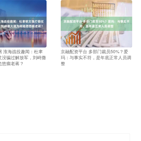
网 淮海战役趣闻：杜聿
京融配资平台 多部门裁员50%？爱
仗没骗过解放军，刘峙撒
玛：与事实不符，是年底正常人员调
忽悠瘸老蒋？
整