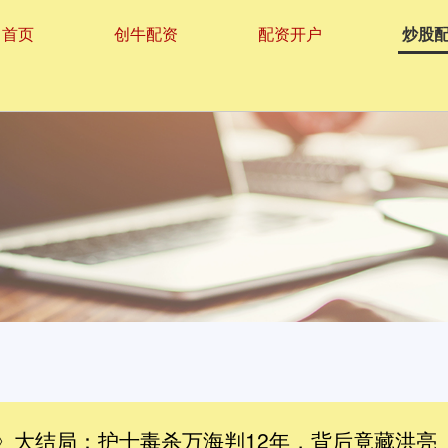
首页
创牛配资
配资开户
炒股
名》大结局：护士毒杀万海判12年，背后竟藏洪亮