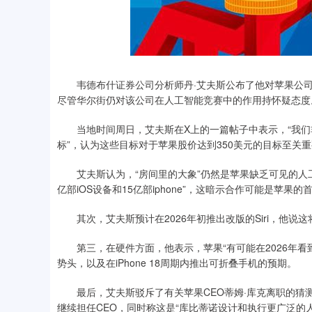
韦德布什证券公司分析师丹·艾夫斯公布了他对苹果公司的
尽管华尔街仍对该公司在人工智能竞赛中的作用持怀疑态度
当地时间周日，艾夫斯在X上的一篇帖子中表示，“我们非常
标”，认为这些目标对于苹果股价达到350美元的目标至关
艾夫斯认为，“房间里的大象”仍然是苹果缺乏可见的人工
亿部iOS设备和15亿部iphone”，这暗示合作可能是苹果
其次，艾夫斯预计在2026年初推出改版的Siri，他说这将是“苹果
第三，在硬件方面，他表示，苹果“有可能在2026年看到
势头，以及在iPhone 18周期内推出可折叠手机的预期。
最后，艾夫斯驳斥了有关苹果CEO蒂姆·库克离职的猜测。
继续担任CEO，同时称这是“库比蒂诺设计和执行更广泛的