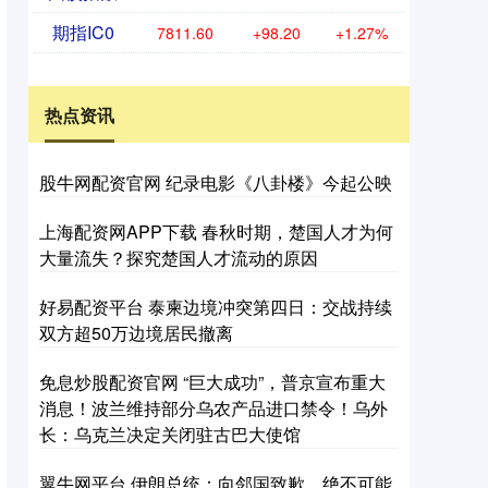
期指IC0
7811.60
+98.20
+1.27%
热点资讯
股牛网配资官网 纪录电影《八卦楼》今起公映
上海配资网APP下载 春秋时期，楚国人才为何
大量流失？探究楚国人才流动的原因
好易配资平台 泰柬边境冲突第四日：交战持续
双方超50万边境居民撤离
免息炒股配资官网 “巨大成功”，普京宣布重大
消息！波兰维持部分乌农产品进口禁令！乌外
长：乌克兰决定关闭驻古巴大使馆
翼牛网平台 伊朗总统：向邻国致歉，绝不可能