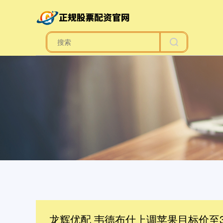
龙辉优配 韦德布什上调苹果目标价至3