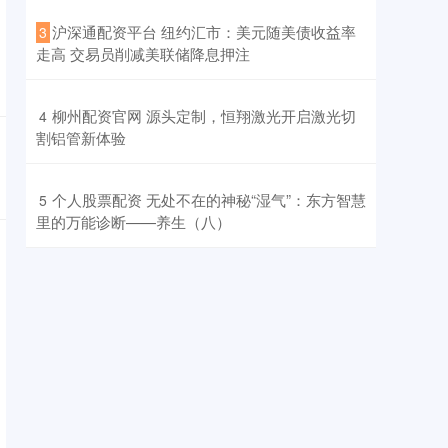
​沪深通配资平台 纽约汇市：美元随美债收益率
3
走高 交易员削减美联储降息押注
​柳州配资官网 源头定制，恒翔激光开启激光切
4
割铝管新体验
​个人股票配资 无处不在的神秘“湿气”：东方智慧
5
里的万能诊断——养生（八）