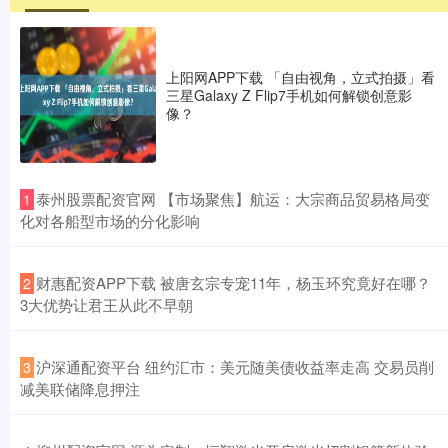
上阳网APP下载 「自由视角，立式拍摄」看
三星Galaxy Z Flip7手机如何解锁创意影
像？
​泰州股票配资官网 【市场聚焦】航运：大宗商品贸易格局变
1
化对各船型市场的分化影响
​财惠配资APP下载 被唐玄宗专宠11年，杨玉环究竟好在哪？
2
3大优势让君王从此不早朝
​沪深通配资平台 纽约汇市：美元随美债收益率走高 交易员削
3
减美联储降息押注