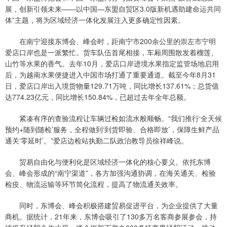
展，创新引领未来——以中国—东盟自贸区3.0版新机遇助建命运共同
体”主题，将为区域经济一体化发展注入更多确定性因素。
在南宁迎接东博会、峰会时，距南宁市200余公里的崇左市宁明
爱店口岸也是一派繁忙。货车队伍首尾相接，车厢周围散发着榴莲、
山竹等水果的香气。去年10月，爱店口岸进境水果指定监管场地启用
后，为越南水果便捷进入中国市场打通了重要通道。截至今年8月31
日，爱店口岸出入境货物量129.71万吨，同比增长137.61%；总货值
达774.23亿元，同比增长150.84%，已超过去年全年总额。
紧凑有序的查验流程让车辆过检如流水般顺畅。“我们推行‘全天候
预约+随到随检’服务，全程做到‘到货即验、合格即放’，保障生鲜产品
通关‘零延时’。”爱店边检站执勤二队政治教导员徐祥峰说。
贸易自由化与便利化是区域经济一体化的核心要义。依托东博
会、峰会形成的“南宁渠道”，各方加强沟通协调，在海关通关、检验
检疫、物流运输等环节简化流程，提高了物流通关效率。
同时，东博会、峰会积极搭建贸易促进平台，为企业提供了大量
商机。据统计，21年来，东博会吸引了130多万名客商参展参会，持