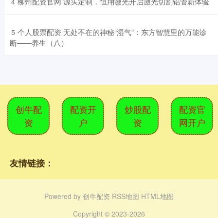
​柳州配资官网 源头定制，恒翔激光开启激光切割铝管新体验
4
​个人股票配资 无处不在的神秘“湿气”：东方智慧里的万能诊
5
断——养生（八）
创牛配
配资开
炒股配
配资官
资
户
资
网开户
友情链接：
Powered by
创牛配资
RSS地图
HTML地图
Copyright
© 2023-2026