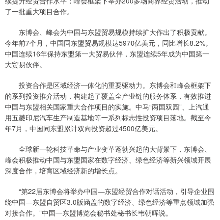
续提升经贸合作水平；峰会框架下举办200多场商界经贸活动，推动
了一批重大项目合作。
东博会、峰会为中国与东盟贸易规模持续扩大作出了积极贡献。
今年前7个月，中国同东盟贸易规模达5970亿美元，同比增长8.2%。
中国连续16年保持东盟第一大贸易伙伴，东盟连续5年成为中国第一
大贸易伙伴。
投资合作是区域经济一体化的重要驱动力。东博会和峰会框架下
的系列投资推介活动，构建起了覆盖全产业链的服务体系，有效推进
中国与东盟相关国家重大合作项目的实施。中马“两国双园”、上汽通
用五菱印尼汽车生产制造基地等一系列标志性投资项目落地。截至今
年7月，中国同东盟累计双向投资超过4500亿美元。
全球新一轮科技革命与产业变革蓬勃兴起的大背景下，东博会、
峰会积极推动中国与东盟国家在数字经济、绿色经济等新兴领域开展
深度合作，培育区域经济新的增长点。
“第22届东博会将举办中国—东盟经贸合作对话活动，引导企业围
绕中国—东盟自贸区3.0版涵盖的数字经济、绿色经济等重点领域加强
对接合作。”中国—东盟博览会秘书处秘书长韦朝晖说。